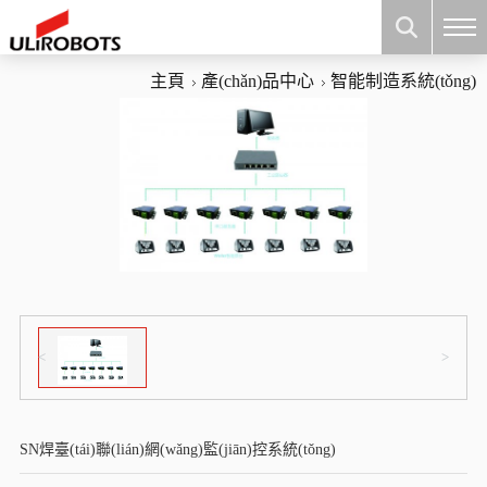
主頁
產(chǎn)品中心
智能制造系統(tǒng)
<
>
SN焊臺(tái)聯(lián)網(wǎng)監(jiān)控系統(tǒng)