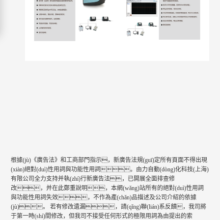
根據(jù)《廣告法》和工商部門指示，新廣告法規(guī)定所有頁面不得出現
(xiàn)絕對(duì)性用詞與功能性用詞。由力自動(dòng)化科技(上海)
有限公司全力支持并執(zhí)行新廣告法，已開展全面排查修
改，并在此鄭重說明，本網(wǎng)站所有的絕對(duì)性用詞
與功能性用詞失效，不作為產(chǎn)品描述及公司介紹的依據
(jù)。 若有修改遺漏，請(qǐng)聯(lián)系反饋，我司將
于第一時(shí)間修改，但我司不接受任何形式的極限用詞為由提出的索